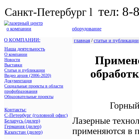
тел: 8-
Санкт-Петербург l
о компании
оборудование
О КОМПАНИИ:
главная
/
статьи и публикации
Наша деятельность
О компании
Примене
Новости
Выставки
обработк
Статьи и публикации
Видео архив (2006-2020)
Документация
Социальные проекты в области
профобразования
Образовательные проекты
Горный
Контакты:
С-Петербург (головной офис)
Лазерные техно
Беларусь (дилер)
Германия (дилер)
применяются в 
Казахстан (дилер)