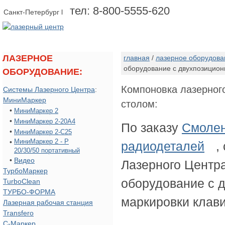
тел: 8-800-5555-620
Санкт-Петербург l
о компании
оборудование
ЛАЗЕРНОЕ
главная
/
лазерное оборудова
оборудование с двухпозицио
ОБОРУДОВАНИЕ:
Компоновка лазерног
Системы Лазерного Центра
:
МиниМаркер
столом:
•
МиниМаркер 2
•
МиниМаркер 2-20А4
По заказу
Смолен
•
МиниМаркер 2-C25
•
МиниМаркер 2 - Р
радиодеталей
,
20/30/50 портативный
•
Видео
Лазерного Центр
ТурбоМаркер
оборудование с 
TurboClean
ТУРБО-ФОРМА
маркировки клав
Лазерная рабочая станция
Transfero
С-Маркер