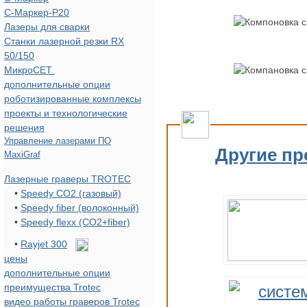
С-Маркер-Р20
Лазеры для сварки
Станки лазерной резки RX
50/150
МикроСЕТ
дополнительные опции
роботизированные комплексы
проекты и технологические
решения
Управление лазерами ПО
Другие пр
MaxiGraf
Лазерные граверы TROTEC
•
Speedy CO2 (газовый)
•
Speedy fiber (волоконный)
•
Speedy flexx (CO2+fiber)
•
Rayjet 300
цены
дополнительные опции
преимущества Trotec
видео работы граверов Trotec