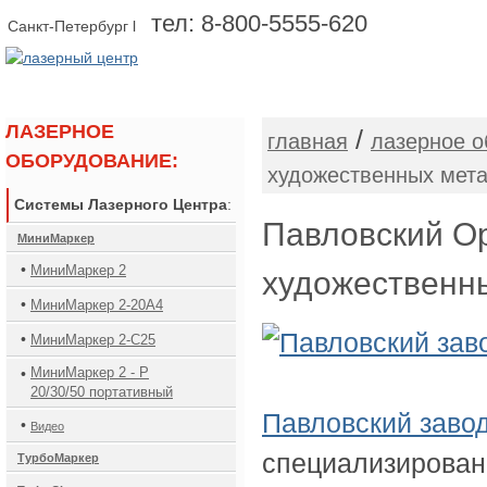
тел: 8-800-5555-620
Санкт-Петербург l
О КОМПАНИИ
ОБОРУДОВАНИЕ
ЛАЗЕРНОЕ
/
главная
лазерное о
ОБОРУДОВАНИЕ:
художественных мет
Системы Лазерного Центра
:
Павловский О
МиниМаркер
•
МиниМаркер 2
художественн
•
МиниМаркер 2-20А4
•
МиниМаркер 2-C25
•
МиниМаркер 2 - Р
20/30/50 портативный
Павловский заво
•
Видео
специализирован
ТурбоМаркер