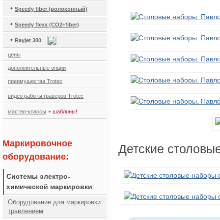
•
Speedy fiber (волоконный)
•
Speedy flexx (CO2+fiber)
•
Rayjet 300
цены
дополнительные опции
преимущества Trotec
видео работы граверов Trotec
мастер-классы
+ шаблоны!
Маркировочное
Детские столовы
оборудование:
Системы электро-
химической маркировки
:
Оборудование для маркировки
травлением