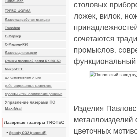
TurboClean
столовых прибор
ТУРБО-ФОРМА
ложек, вилок, но
Лазерная рабочая станция
принадлежностей
Transfero
С-Маркер
сочетаются трад
С-Маркер-Р20
промыслов, совр
Лазеры для сварки
функциональный 
Станки лазерной резки RX 50/150
МикроСЕТ
дополнительные опции
роботизированные комплексы
проекты и технологические решения
Управление лазерами ПО
Изделия Павловс
MaxiGraf
металлоизделий 
Лазерные граверы TROTEC
цветочных мотиво
•
Speedy CO2 (газовый)