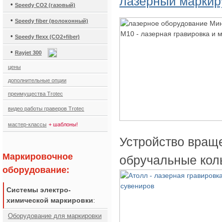
лазерный марки
•
Speedy CO2 (газовый)
•
Speedy fiber (волоконный)
•
Speedy flexx (CO2+fiber)
•
Rayjet 300
цены
дополнительные опции
преимущества Trotec
видео работы граверов Trotec
мастер-классы
+ шаблоны!
Устройство враще
Маркировочное
обручальные коль
оборудование:
Системы электро-
химической маркировки
:
Оборудование для маркировки