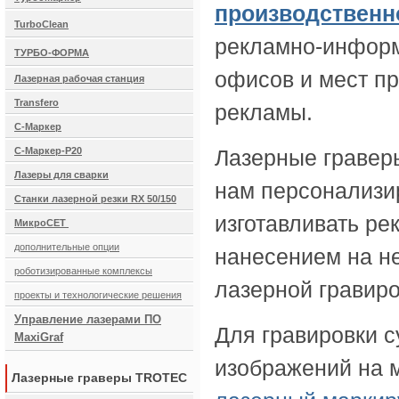
производствен
TurboClean
рекламно-инфор
ТУРБО-ФОРМА
офисов и мест пр
Лазерная рабочая станция
Transfero
рекламы.
С-Маркер
С-Маркер-Р20
Лазерные гравер
Лазеры для сварки
нам персонализи
Станки лазерной резки RX 50/150
изготавливать р
МикроСЕТ
дополнительные опции
нанесением на н
роботизированные комплексы
лазерной гравиро
проекты и технологические решения
Управление лазерами ПО
Для гравировки с
MaxiGraf
изображений на 
Лазерные граверы TROTEC