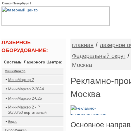
Санкт-Петербург
l
О КОМПАНИИ
ОБОРУДОВАНИЕ
ЛАЗЕРНОЕ
/
главная
лазерное о
ОБОРУДОВАНИЕ:
Федеральный округ
Системы Лазерного Центра
:
Москва
МиниМаркер
Рекламно-прои
•
МиниМаркер 2
•
МиниМаркер 2-20А4
Москва
•
МиниМаркер 2-C25
•
МиниМаркер 2 - Р
20/30/50 портативный
•
Видео
Основное направ
ТурбоМаркер