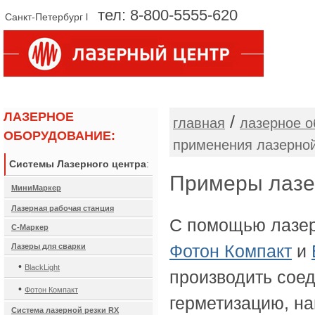
тел: 8-800-5555-620
Санкт-Петербург l
О КОМПАНИИ
ОБОРУДОВАНИЕ
ЛАЗЕРНОЕ
/
главная
лазерное о
ОБОРУДОВАНИЕ:
применения лазерной
Системы Лазерного центра
:
Примеры лазер
МиниМаркер
Лазерная рабочая станция
С помощью лазер
С-Маркер
Фотон Компакт
и
Лазеры для сварки
•
BlackLight
производить сое
•
Фотон Компакт
герметизацию, н
Система лазерной резки RX