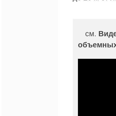
см.
Виде
объемных