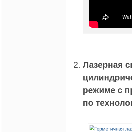
Лазерная с
цилиндриче
режиме с п
по техноло