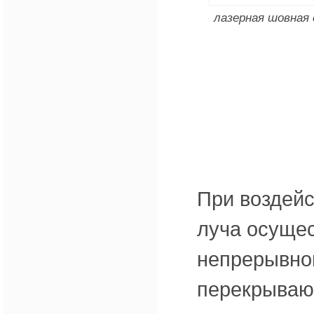
лазерная шовная
При воздейс
луча осуще
непрерывног
перекрываю