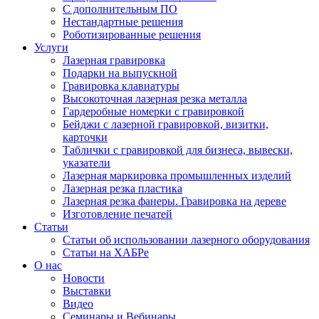
С дополнительным ПО
Нестандартные решения
Роботизированные решения
Услуги
Лазерная гравировка
Подарки на выпускной
Гравировка клавиатуры
Высокоточная лазерная резка металла
Гардеробные номерки с гравировкой
Бейджи с лазерной гравировкой, визитки,
карточки
Таблички с гравировкой для бизнеса, вывески,
указатели
Лазерная маркировка промышленных изделий
Лазерная резка пластика
Лазерная резка фанеры. Гравировка на дереве
Изготовление печатей
Статьи
Статьи об использовании лазерного оборудования
Статьи на ХАБРе
О нас
Новости
Выставки
Видео
Семинары и Вебинары