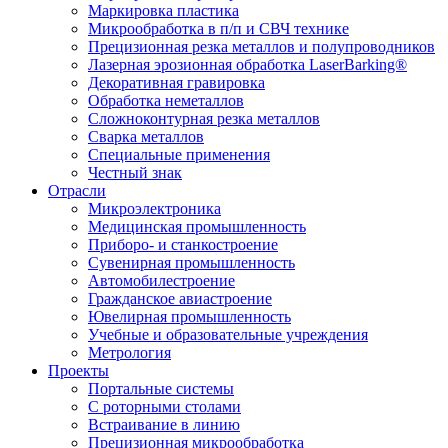
Маркировка пластика
Микрообработка в п/п и СВЧ технике
Прецизионная резка металлов и полупроводников
Лазерная эрозионная обработка LaserBarking®
Декоративная гравировка
Обработка неметаллов
Сложноконтурная резка металлов
Сварка металлов
Специальные применения
Честный знак
Отрасли
Микроэлектроника
Медицинская промышленность
Приборо- и станкостроение
Сувенирная промышленность
Автомобилестроение
Гражданское авиастроение
Ювелирная промышленность
Учебные и образовательные учреждения
Метрология
Проекты
Портальные системы
С роторными столами
Встраивание в линию
Прецизионная микрообработка