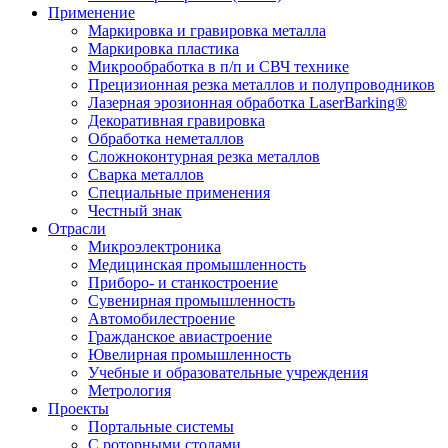
Применение
Маркировка и гравировка металла
Маркировка пластика
Микрообработка в п/п и СВЧ технике
Прецизионная резка металлов и полупроводников
Лазерная эрозионная обработка LaserBarking®
Декоративная гравировка
Обработка неметаллов
Сложноконтурная резка металлов
Сварка металлов
Специальные применения
Честный знак
Отрасли
Микроэлектроника
Медицинская промышленность
Приборо- и станкостроение
Сувенирная промышленность
Автомобилестроение
Гражданское авиастроение
Ювелирная промышленность
Учебные и образовательные учреждения
Метрология
Проекты
Портальные системы
С роторными столами