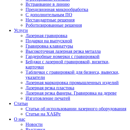
Встраивание в линию
Прецизионная микрообработка
С дополнительным ПО
Нестандартные решения
Роботизированные решения
Услуги
Лазерная гравировка
Подарки на выпускной
Гравировка клавиатуры
Высокоточная лазерная резка металла
Гардеробные номерки с гравировкой
Бейджи с лазерной гравировкой, визитки,
карточки
Таблички с гравировкой для бизнеса, вывески,
указатели
Лазерная маркировка промышленных изделий
Лазерная резка пластика
Лазерная резка фанеры. Гравировка на дереве
Изготовление печатей
Статьи
Статьи об использовании лазерного оборудования
Статьи на ХАБРе
О нас
Новости
Выставки