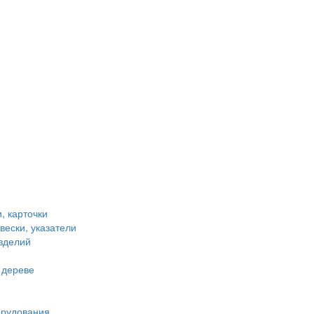
, карточки
вески, указатели
зделий
 дереве
орудования