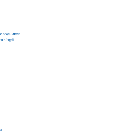
роводников
arking®
я