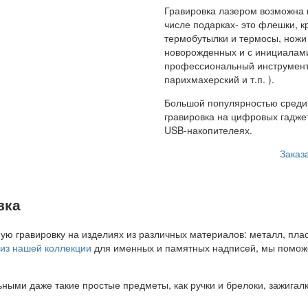
Гравировка лазером возможна п
числе подарках- это флешки, к
термобутылки и термосы, ножи 
новорожденных и с инициалами)
профессиональный инструмент
парихмахерский и т.п. ).
Большой популярностью среди 
гравировка на цифровых гаджет
USB-накопителеях.
Заказ
вка
ю гравировку на изделиях из различных материалов: металл, пласт
 из нашей коллекции
для именных и памятных надписей, мы помож
ьными даже такие простые предметы, как ручки и брелоки, зажиг