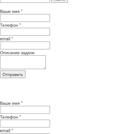
Ваше имя
*
Телефон
*
email
*
Описание задачи
Отправить
Нажимая кнопку "Отправить", Вы
соглашаетесь на обработку своих персональных
данных
Ваше имя
*
Телефон
*
email
*